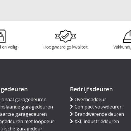
 en veilig
Hoogwaardige kwaliteit
Vakkundi
agedeuren
Bedrijfsdeuren
tionaal garagedeuren
Overheaddeur
nslaande garagedeuren
Compact vouwdeuren
waartse garagedeuren
Brandwerende deuren
agedeuren met loopdeur
XXL industriedeuren
ktrische garagedeur