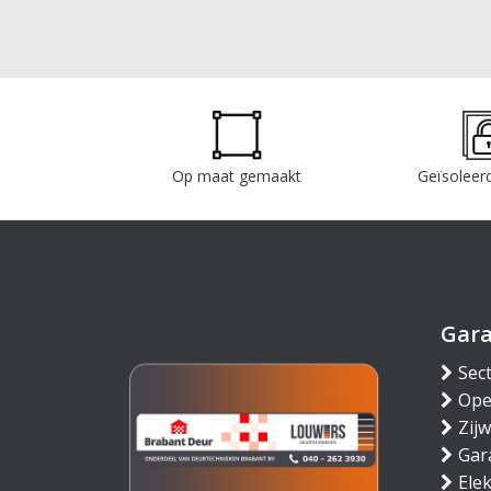
Op maat gemaakt
Geïsoleerd
Gar
Sec
Ope
Zij
Gar
Ele