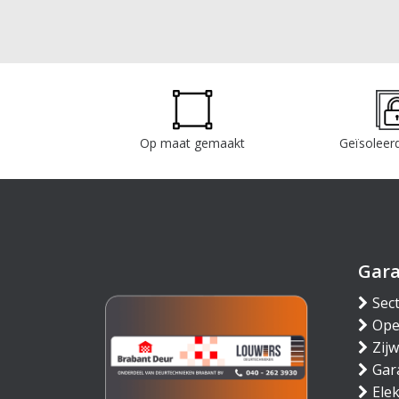
Op maat gemaakt
Geïsoleerd
Gar
Sec
Ope
Zij
Gar
Ele