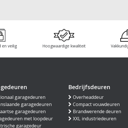
 en veilig
Hoogwaardige kwaliteit
Vakkundi
agedeuren
Bedrijfsdeuren
tionaal garagedeuren
Overheaddeur
nslaande garagedeuren
Compact vouwdeuren
waartse garagedeuren
Brandwerende deuren
agedeuren met loopdeur
XXL industriedeuren
ktrische garagedeur