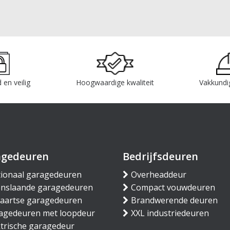
 en veilig
Hoogwaardige kwaliteit
Vakkundi
agedeuren
Bedrijfsdeuren
tionaal garagedeuren
Overheaddeur
nslaande garagedeuren
Compact vouwdeuren
waartse garagedeuren
Brandwerende deuren
agedeuren met loopdeur
XXL industriedeuren
ktrische garagedeur