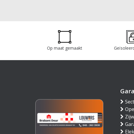
Op maat gemaakt
Geïsoleerd
Gar
Sec
Ope
Zij
Gar
Ele