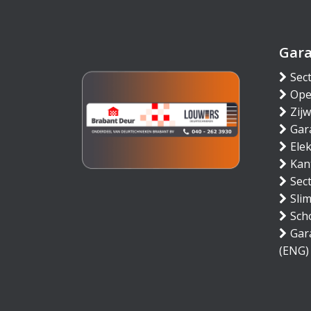
Gar
Sec
Ope
Zij
Gar
Ele
Kan
Sec
Sli
Sch
Gar
(ENG)