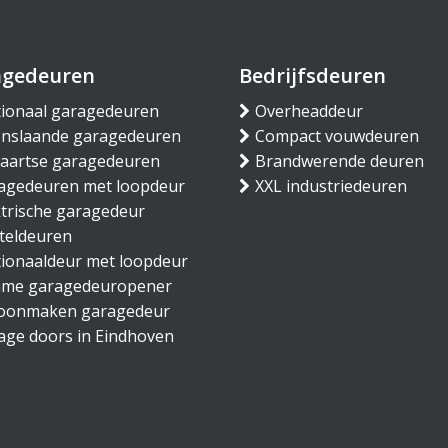
agedeuren
Bedrijfsdeuren
tionaal garagedeuren
Overheaddeur
nslaande garagedeuren
Compact vouwdeuren
waartse garagedeuren
Brandwerende deuren
agedeuren met loopdeur
XXL industriedeuren
ktrische garagedeur
teldeuren
tionaaldeur met loopdeur
mme garagedeuropener
oonmaken garagedeur
age doors in Eindhoven