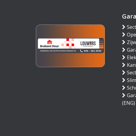
Gar
Sec
Ope
Zij
Gar
Ele
Kan
Sec
Sli
Sch
Gar
(ENG)