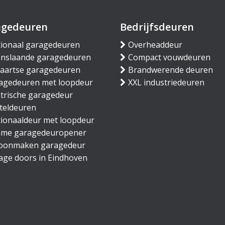
agedeuren
Bedrijfsdeuren
tionaal garagedeuren
Overheaddeur
nslaande garagedeuren
Compact vouwdeuren
waartse garagedeuren
Brandwerende deuren
agedeuren met loopdeur
XXL industriedeuren
ktrische garagedeur
teldeuren
tionaaldeur met loopdeur
mme garagedeuropener
oonmaken garagedeur
age doors in Eindhoven