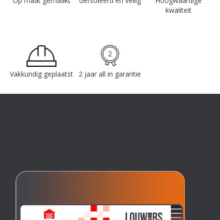
Op maat gemaakt
Geïsoleerd en veilig
Hoogwaardige
kwaliteit
Vakkundig geplaatst
2 jaar all in garantie