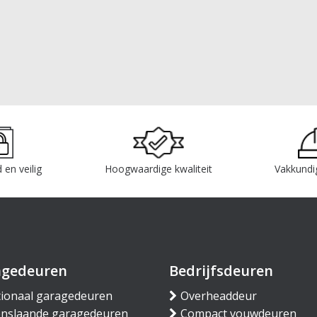
 en veilig
Hoogwaardige kwaliteit
Vakkundi
agedeuren
Bedrijfsdeuren
tionaal garagedeuren
Overheaddeur
nslaande garagedeuren
Compact vouwdeuren