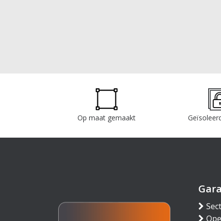
Op maat gemaakt
Geïsoleerd
Gar
Sec
Ope