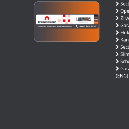
Sec
Ope
Zij
Gar
Ele
Kan
Sec
Sli
Sch
Gar
(ENG)