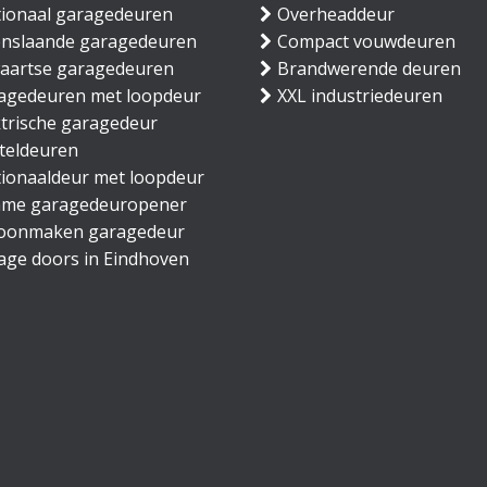
tionaal garagedeuren
Overheaddeur
nslaande garagedeuren
Compact vouwdeuren
waartse garagedeuren
Brandwerende deuren
agedeuren met loopdeur
XXL industriedeuren
ktrische garagedeur
teldeuren
tionaaldeur met loopdeur
mme garagedeuropener
oonmaken garagedeur
age doors in Eindhoven